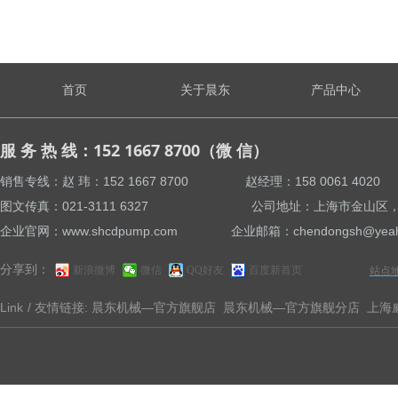
首页
关于晨东
产品中心
服 务 热 线：152 1667 8700（微 信）
销售专线：赵 玮：152 1667 8700 赵经理：158 0061 4
图文传真：021-3111 6327 公司地址：上海市金山区，亭卫
企业官网：www.shcdpump.com 企业邮箱：chendongsh@yeah
分享到：
新浪微博
微信
QQ好友
百度新首页
站点
Link
/ 友情链接:
晨东机械—官方旗舰店
晨东机械—官方旗舰分店
上海