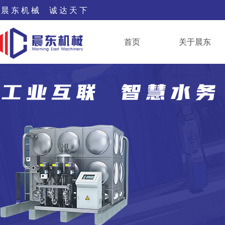
晨 东 机 械 诚 达 天 下
首页
关于晨东