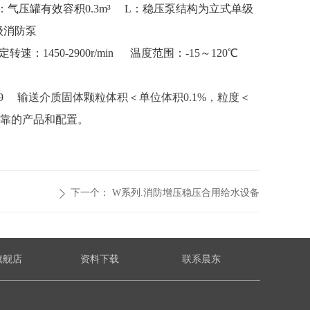
.3：气压罐有效容积0.3m³
L：稳压泵结构为立式单级
级消防泵
定转速：1450-2900r/min
温度范围：-15～120℃
~9
输送介质固体颗粒体积＜单位体积0.1%，粒度＜
靠的产品和配置。
下一个：
W系列.消防增压稳压合用给水设备
ꄲ
旗舰店
资料下载
联系晨东