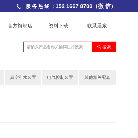
152 1667 8700（微 信）
服 务 热 线 ：
官方旗舰店
资料下载
联系晨东
끠
搜索
真空引水装置
电气控制装置
其他相关配套