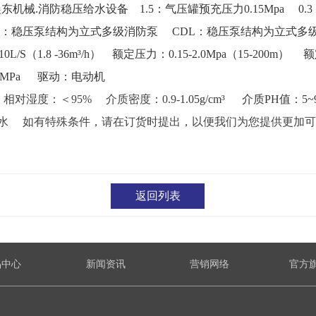
晨东机械.消防稳压给水设备
1.5：气压罐预充压力0.15Mpa
0
G：稳压泵结构为立式多级消防泵 CDL：稳压泵结构为立式多
0L/S（1.8 -36m³/h）
额定压力：0.15-2.0Mpa（15-200m）
额
4MPa 驱动：电动机
℃
相对湿度：＜95%
介质密度：0.9-
1.05g/cm³
介质PH值：5
水 如有特殊条件，请在订货时提出，以便我们为您提供更加可
返回列表
品中心
新闻资讯
营销网络
官方