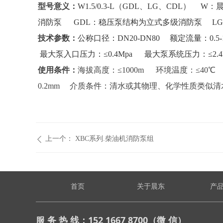
型号意义：
W1.5/0.3-L（GDL、LG、CDL）
W：
消防泵
GDL：稳压泵结构为立式多级消防泵
L
技术参数：
公称口径：DN20-DN80
额定流量：0.5-1
最大泵入口压力：≤0.4Mpa
最大泵系统压力：≤2.
使用条件：
海拔高度：≤1000m
环境温度：≤40
0.2mm
介质条件：清水或其物理、化学性质类似清
上一个：
XBC系列.柴油机消防泵组
ꄴ
首页
关于晨东
产
服 务 热 线：152 1667 8700（微 信）