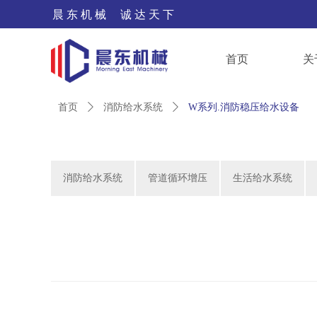
晨 东 机 械 诚 达 天 下
首页
关
首页
ꄲ
消防给水系统
ꄲ
W系列.消防稳压给水设备
消防给水系统
管道循环增压
生活给水系统