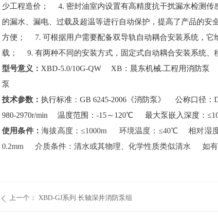
少工程造价； 4.
密封油室内设置有高精度抗干扰漏水检测传
的漏水、漏电、过载及超温等进行自动保护，提高了产品的安全
方便； 7.
可根据用户需要配备双导轨自动耦合安装系统，它
载； 9. 有两种不同的安装方式，固定式自动耦合安装系统、
型号意义：
XBD-5.0/10G-QW
XB：晨东机械.工程用消防
泵
技术参数：
执行标准：GB 6245-2006《消防泵》 公称口径：D
980-2970r/min
温度范围：-15～120℃
最大泵嵌入深度：≤
使用条件：
海拔高度：≤1000m
环境温度：≤40℃
相对湿
0.2mm
介质条件：清水或其物理、化学性质类似清水 如有
上一个：
XBD-GJ系列.长轴深井消防泵组
ꄴ