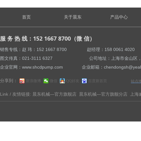
首页
关于晨东
产品中心
服 务 热 线：152 1667 8700（微 信）
销售专线：赵 玮：152 1667 8700 赵经理：158 0061 4
图文传真：021-3111 6327 公司地址：上海市金山区，亭卫
企业官网：www.shcdpump.com 企业邮箱：chendongsh@yeah
分享到：
新浪微博
微信
QQ好友
百度新首页
站点
Link
/ 友情链接:
晨东机械—官方旗舰店
晨东机械—官方旗舰分店
上海