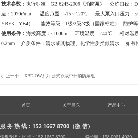
技术参数：
执行标准：GB 6245-2006《消防泵》 公称口径：D
速：2970r/min 温度范围：-15～120℃ 最大泵入口压力：
YBE3、YB4） 能效等级：1级/2级/3级（国家标准） 防护等
使用条件：
海拔高度：≤1000m 环境温度：≤40℃ 相对湿度
0.2mm 介质条件：清水或其物理、化学性质类似清水 如
上一个：
XBD-OW系列.卧式双吸中开消防泵组
ꄴ
首页
关于晨东
产品中心
服 务 热 线：152 1667 8700（微 信）
销售专线：赵 玮：152 1667 8700 赵经理：158 0061 4