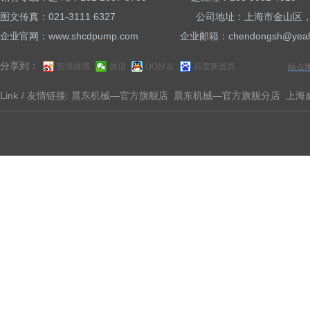
图文传真：021-3111 6327 公司地址：上海市金山区，亭卫
企业官网：www.shcdpump.com 企业邮箱：chendongsh@yeah
分享到：
新浪微博
微信
QQ好友
百度新首页
站点
Link
/ 友情链接:
晨东机械—官方旗舰店
晨东机械—官方旗舰分店
上海