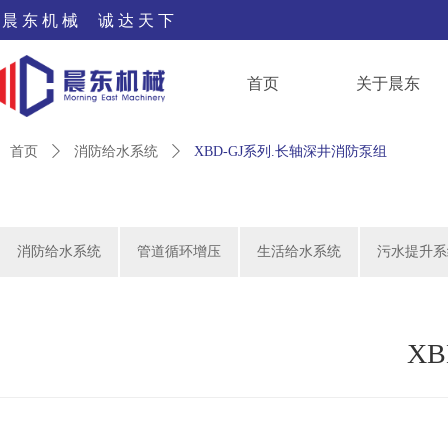
晨 东 机 械 诚 达 天 下
首页
关于晨东
首页
ꄲ
消防给水系统
ꄲ
XBD-GJ系列.长轴深井消防泵组
消防给水系统
管道循环增压
生活给水系统
污水提升系
X