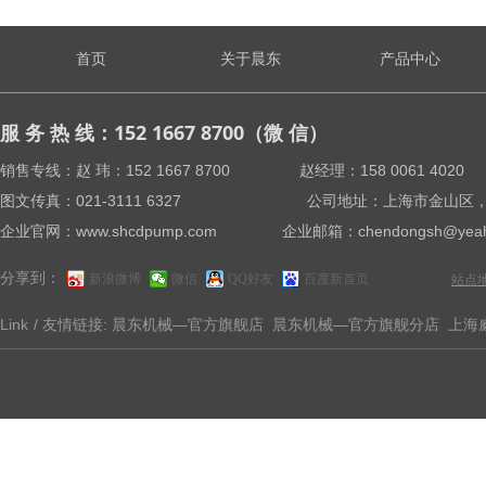
首页
关于晨东
产品中心
服 务 热 线：152 1667 8700（微 信）
销售专线：赵 玮：152 1667 8700 赵经理：158 0061 4
图文传真：021-3111 6327 公司地址：上海市金山区，亭卫
企业官网：www.shcdpump.com 企业邮箱：chendongsh@yeah
分享到：
新浪微博
微信
QQ好友
百度新首页
站点
Link
/ 友情链接:
晨东机械—官方旗舰店
晨东机械—官方旗舰分店
上海