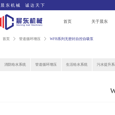
晨 东 机 械 诚 达 天 下
首页
关于晨东
首页
ꄲ
管道循环增压
ꄲ
WFB系列无密封自控自吸泵
消防给水系统
管道循环增压
生活给水系统
污水提升系