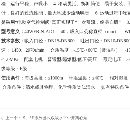
稳、运行平稳、声噪小 4.
移动灵活、拆卸简便、易于安装、
计，良好的过流性能，最大地减少流动噪音 6.
运动过程中密
是采用“电动空气控制阀”真正实现了“一次引流，终身自吸” 8
型号意义：
40WFB-N-AD1
40：吸入口公称直径（mm）
W
技术参数：
吸入口径：DN15-DN800
吐出口径：DN10-DN6
速： 1450、2970r/min
介质温度：
-15℃-+80℃（常温型）、-
≤1.6MPa
配套电机：普通型/隔爆型/低压/高压
额定电压：380
缘等级：F级
使用条件：
海拔高度：≤1000m
环境温度：≤40℃
相对湿度
介质条件：清水或其物理、化学性质类似清水
如有特殊条件
上一个：
S、SH系列卧式双吸水平中开离心泵
ꄴ