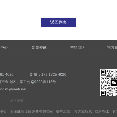
返回列表
品中心
新闻资讯
营销网络
官方
0061 4020 黄 敏：173 1725 4020
金山区，亭卫公路9299弄118号
sh@yeah.net
站点地图
舰分店
上海威营流体设备有限公司
威营流体—官方旗舰店
威营流体—官