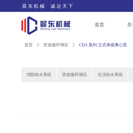
晨 东 机 械 诚 达 天 下
首页
关
首页
ꄲ
管道循环增压
ꄲ
CD/L系列.立式单级离心泵
消防给水系统
管道循环增压
生活给水系统