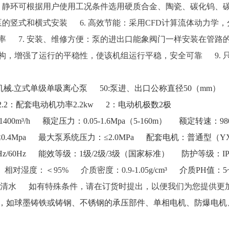
、静环可根据用户使用工况条件选用硬质合金、陶瓷、碳化钨、碳
的竖式和横式安装 6.
高效节能：采用CFD计算流体动力学
率 7.
安装、维修方便：泵的进出口能象阀门一样安装在管路的
构，增强了运行的平稳性，使该机组运行平稳，安全可靠 9.
东机械.立式单级单吸离心泵
50:泵进、出口公称直径50（mm）
2.2：配套电动机功率2.2kw
2：电动机极数2极
400m³/h
额定压力：0.05-1.6Mpa（5-160m）
额定转速：980
0.4Mpa
最大泵系统压力：≤2.0MPa
配套电机：普通型（YX3
z/60Hz
能效等级：1级/2级/3级（国家标准）
防护等级：I
℃ 相对湿度：＜95%
介质密度：0.9-
1.05g/cm³
介质PH值：
类似清水
如有特殊条件，请在订货时提出，以便我们为您提供更
，如球墨铸铁或铸钢、不锈钢的承压部件、单相电机、防爆电机