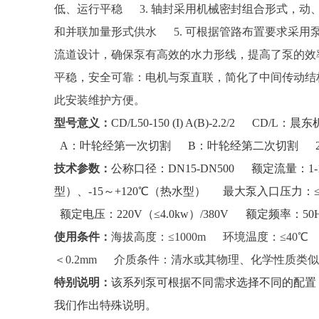
低、运行平稳 3.
轴封采用机械密封组合形式，动
和并联加量形式供水 5.
可根据管路布置要求采用泵
流道设计，确保泵有高效的水力形线，提高了泵的效
平稳，安全可靠：电机与泵直联，简化了中间传动结
此安装维护方便。
型号意义：
CD/L50-150 (I) A(B)-2.2/2
CD/L：晨
A：叶轮经第一次切割
B：叶轮经第二次切割
技术参数：
公称口径：DN15-DN500
额定流量：1-1
型）、-15～+120℃（热水型）
最大泵入口压力：≤
额定电压：220V（≤4.0kw）/380V
额定频率：50H
使用条件：
海拔高度：≤1000m
环境温度：≤40
＜0.2mm
介质条件：清水或其物理、化学性质
特别说明：
该系列泵可根据不同需求选择不同的配置
我们作出特殊说明。