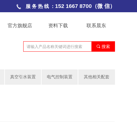
152 1667 8700（微 信）
服 务 热 线 ：
官方旗舰店
资料下载
联系晨东
끠
搜索
真空引水装置
电气控制装置
其他相关配套