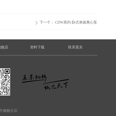
下一个：
CDW系列.卧式单级离心泵
ꄲ
旗舰店
资料下载
联系晨东
方旗舰分店