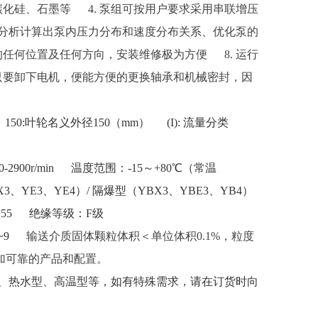
化硅、石墨等 4.
泵组可按用户要求采用串联增压
，分析计算出泵内压力分布和速度分布关系、优化泵的
任何位置及任何方向，安装维修极为方便 8.
运行
只要卸下电机，便能方便的更换轴承和机械密封，因
 150:叶轮名义外径150（mm）
(I): 流量分类
-2900r/min
温度范围：-15～+80℃（常温
、YE3、YE4）/ 隔爆型（YBX3、YBE3、YB4）
P55 绝缘等级：F级
5~9
输送介质固体颗粒体积＜单位体积0.1%，粒度
加可靠的产品和配置。
、热水型、高温型等，如有特殊需求，请在订货时向