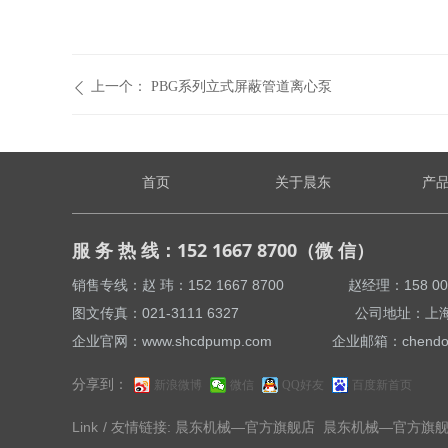
上一个：
PBG系列立式屏蔽管道离心泵
ꄴ
首页
关于晨东
产
服 务 热 线：152 1667 8700（微 信）
销售专线：赵 玮：152 1667 8700 赵经理：158 
图文传真：021-3111 6327 公司地址：上海市
企业官网：www.shcdpump.com 企业邮箱：chendong
分享到：
新浪微博
微信
QQ好友
百度新首页
Link
/ 友情链接:
晨东机械—官方旗舰店
晨东机械—官方旗