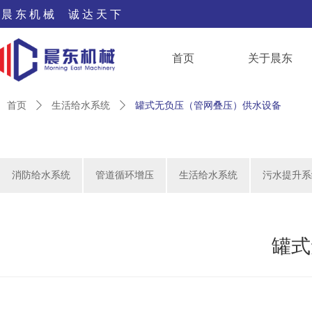
晨 东 机 械 诚 达 天 下
首页
关于晨东
首页
ꄲ
生活给水系统
ꄲ
罐式无负压（管网叠压）供水设备
消防给水系统
管道循环增压
生活给水系统
污水提升系
罐式