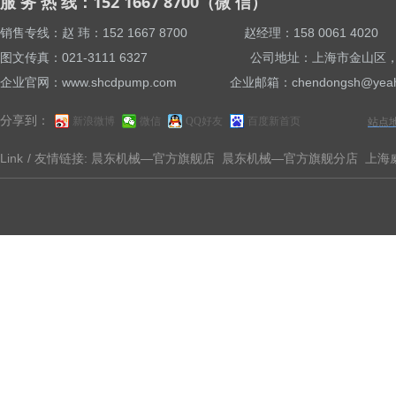
服 务 热 线：152 1667 8700（微 信）
销售专线：赵 玮：152 1667 8700 赵经理：158 0061 4
图文传真：021-3111 6327 公司地址：上海市金山区，亭卫
企业官网：www.shcdpump.com 企业邮箱：chendongsh@yeah
分享到：
新浪微博
微信
QQ好友
百度新首页
站点
Link
/ 友情链接:
晨东机械—官方旗舰店
晨东机械—官方旗舰分店
上海