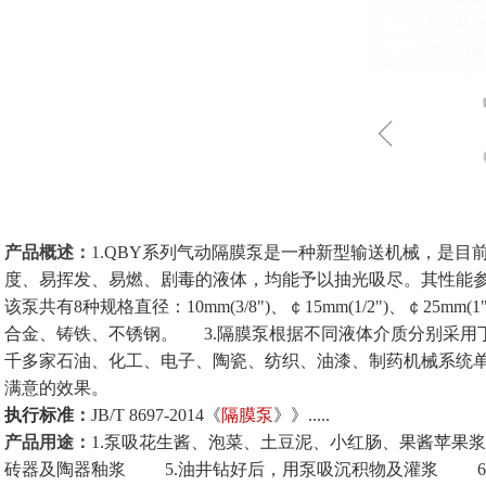
ꁆ
产品概述：
1.
QBY系列
气动隔膜泵
是一种新型输送机械，是目
度、易挥发、易燃、剧毒的液体，均能予以抽光吸尽。其性能参数与联
该泵共有8种规格直径：10mm(3/8")、￠15mm(1/2")、￠25mm(1")、￠
合金、铸铁、不锈钢。 3.
隔膜泵
根据不同液体介质分别采用
千多家石油、化工、电子、陶瓷、纺织、油漆、制药机械系统
满意的效果。
执行标准：
JB/T 8697-2014《
隔膜泵
》》
.....
产品用途：
1.泵吸花生酱、泡菜、土豆泥、小红肠、果酱苹果
砖器及陶器釉浆 5.
油井钻好后，用泵吸沉积物及灌浆 6