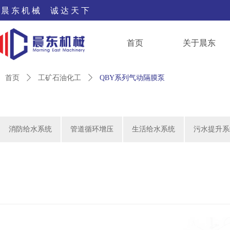
晨 东 机 械 诚 达 天 下
首页
关于晨东
首页
ꄲ
工矿石油化工
ꄲ
QBY系列气动隔膜泵
消防给水系统
管道循环增压
生活给水系统
污水提升系