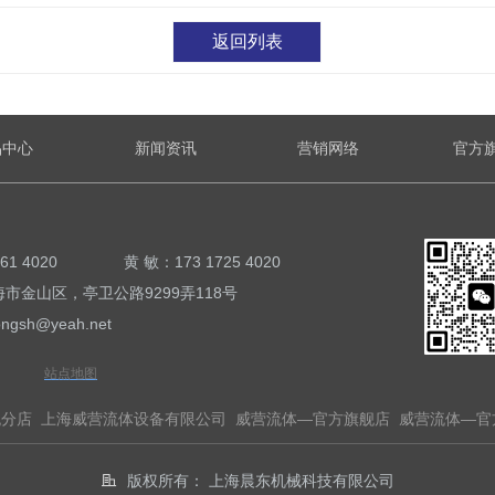
返回列表
品中心
新闻资讯
营销网络
官方
0061 4020 黄 敏：173 1725 4020
金山区，亭卫公路9299弄118号
sh@yeah.net
站点地图
舰分店
上海威营流体设备有限公司
威营流体—官方旗舰店
威营流体—官
版权所有：
上海晨东机械科技有限公司