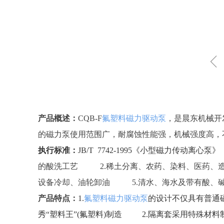
ꁆ
产品概述：
CQB-F
氟塑料磁力驱动泵
，是晨东机械开
的磁力泵使用范围广，耐腐蚀性能强，机械强度高，
执行标准：
JB/T 7742-1995《小型磁力传动离心泵》
的酸洗工艺 2.稀土分离、农药、染料、医药、造
设备冷却、油轮卸油 5.清水、海水及带有酸、
产品特点：
1.
氟塑料磁力驱动泵
的设计不仅具有普通
秀“塑料王”(氟塑料)制造 2.隔离套采用特殊材