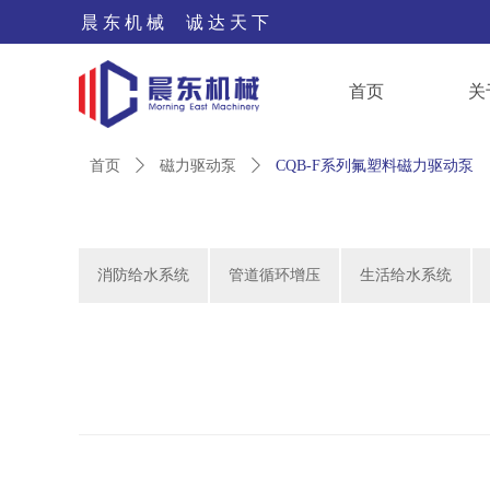
晨 东 机 械 诚 达 天 下
首页
关
首页
ꄲ
磁力驱动泵
ꄲ
CQB-F系列氟塑料磁力驱动泵
消防给水系统
管道循环增压
生活给水系统