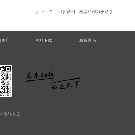
下一个：
CQF系列工程塑料磁力驱动泵
ꄲ
旗舰店
资料下载
联系晨东
方旗舰分店