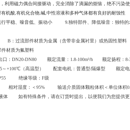
，利用磁力偶合间接驱动，完全消除了滴漏的烦恼，绝不污染使
对有机酸,有机化合物,碱,中性溶液和多种气体都有良好的耐蚀
运行平稳、噪音低、振动小 9.
独特部件、降低噪音：独特的
泵 B：过流部件材质为金属（含带非金属衬里）或热固性塑料 
流部件材质为氟塑料
出口：DN20-DN80
额定流量：1.8-100m³/h 额定扬程：8
、-15～+100℃（高温型） 配套电机：普通型/隔爆型 额定电压：
IP55 绝缘等级：F级
 相对湿度：＜95% 输送介质固体颗粒体积＜单位体积0.1%，粒
重液体 如有特殊条件，请在订货时提出，以便我们为您提供更