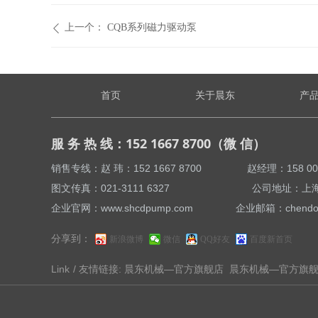
上一个：
CQB系列磁力驱动泵
ꄴ
首页
关于晨东
产
服 务 热 线：152 1667 8700（微 信）
销售专线：赵 玮：152 1667 8700 赵经理：158 
图文传真：021-3111 6327 公司地址：上海市
企业官网：www.shcdpump.com 企业邮箱：chendong
分享到：
新浪微博
微信
QQ好友
百度新首页
Link
/ 友情链接:
晨东机械—官方旗舰店
晨东机械—官方旗