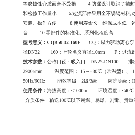
等腐蚀性介质而毫不受损 4.防漏设计取消了轴封
和检修工作量小 6.过流部件采用全不锈钢材料,
安装、操作方便 8.使用寿命长，维保成本低，
音 10.零部件的标准化、系列化程度高
型号意义：
CQB50-32-160F
CQ：磁力驱动离心
径DN32 160：叶轮名义直径:10mm F：过
技术参数：
公称口径：吸入口：DN25-DN100 排
2900r/min 温度范围：-15～+80℃（常温型）
50Hz/60Hz 能效等级：2级/3级 防护等级：
使用条件：
海拔高度：≤1000m 环境温度：≤40℃
介质条件：输送100℃以下易燃、易爆、剧毒、贵