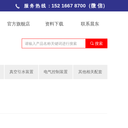
152 1667 8700（微 信）
服 务 热 线 ：
官方旗舰店
资料下载
联系晨东
끠
搜索
真空引水装置
电气控制装置
其他相关配套